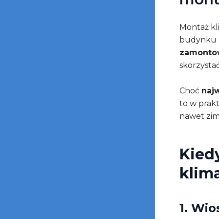
Montaż kl
budynku p
zamontow
skorzystać
Choć
naj
to w prak
nawet zim
Kied
klim
1. Wio