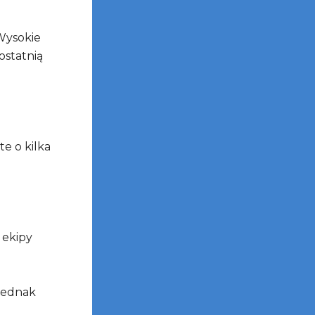
 Wysokie
ostatnią
e o kilka
 ekipy
 jednak