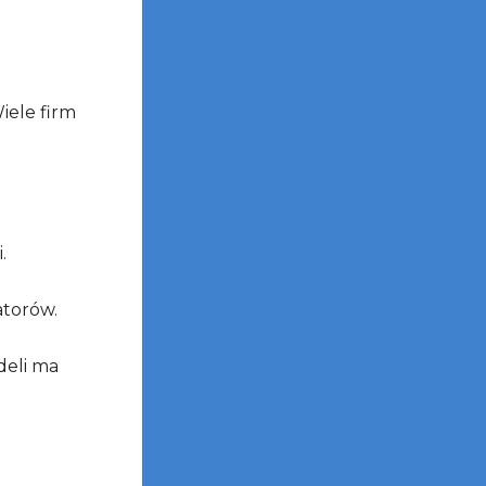
Wiele firm
.
torów.
eli ma