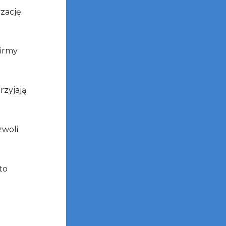
zację.
firmy
zyjają
zwoli
 to