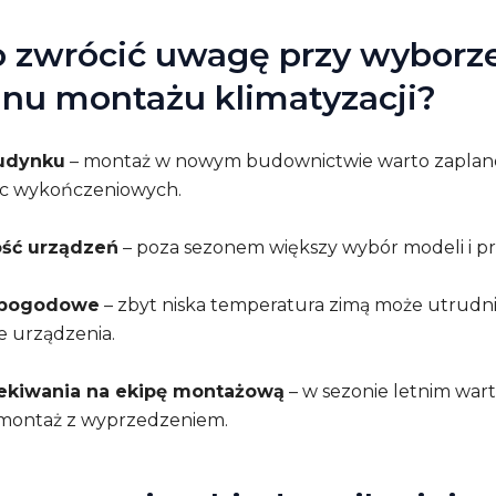
o zwrócić uwagę przy wyborz
inu montażu klimatyzacji?
udynku
– montaż w nowym budownictwie warto zaplan
ac wykończeniowych.
ść urządzeń
– poza sezonem większy wybór modeli i pr
 pogodowe
– zbyt niska temperatura zimą może utrudn
e urządzenia.
ekiwania na ekipę montażową
– w sezonie letnim war
montaż z wyprzedzeniem.