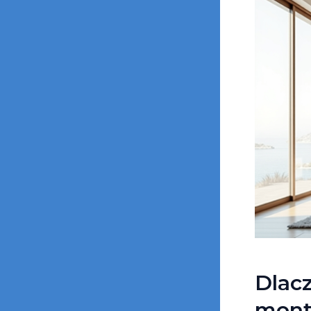
Dlac
monta