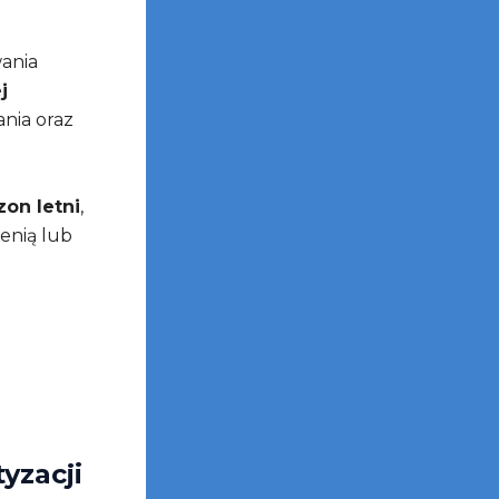
wania
j
ania oraz
on letni
,
enią lub
yzacji