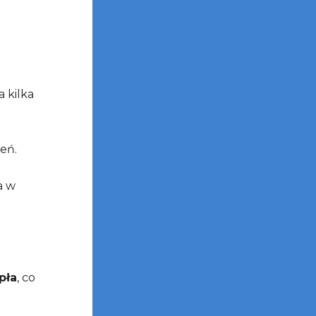
 kilka
eń.
a w
pła
, co