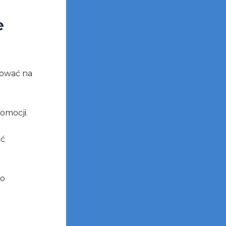
e
ować na
omocji.
ić
to