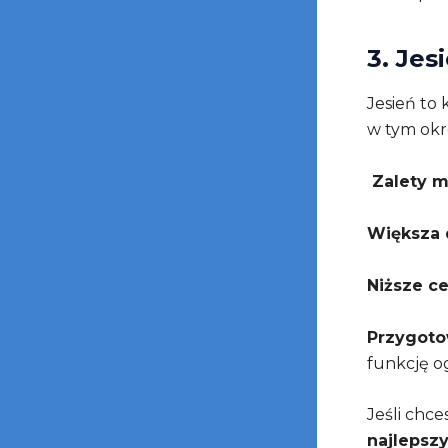
3. Jes
Jesień to
w tym okr
Zalety m
Większa 
Niższe c
Przygoto
funkcję o
Jeśli chce
najlepsz