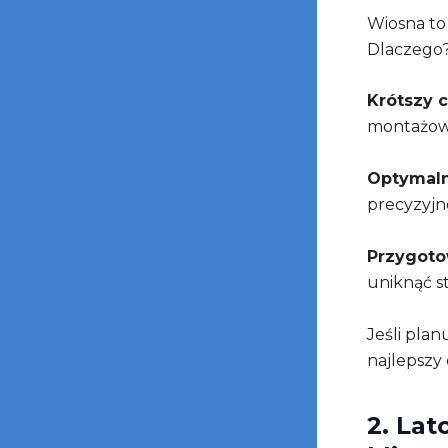
Wiosna to
Dlaczego
Krótszy 
montażowe
Optymaln
precyzyjn
Przygoto
uniknąć s
Jeśli plan
najlepszy 
2. Lat