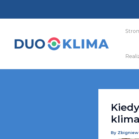
Skip
Post
to
navigation
content
Stro
Reali
Kiedy
klima
By
Zbigniew