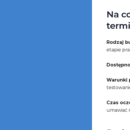
Na c
term
Rodzaj b
etapie pr
Dostępno
Warunki
testowani
Czas ocz
umawiać 