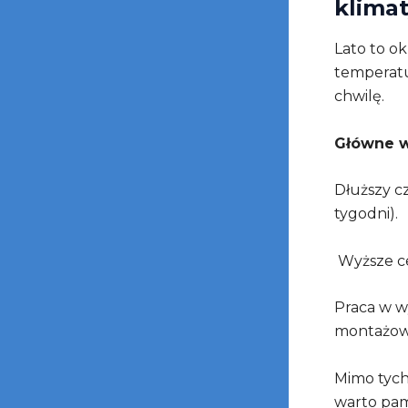
klimat
Lato to o
temperatur
chwilę.
Główne w
Dłuższy c
tygodni).
Wyższe ce
Praca w w
montażow
Mimo tyc
warto pam