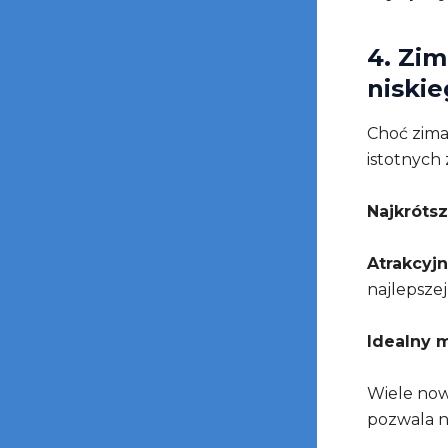
4. Zim
niski
Choć zima
istotnych 
Najkróts
Atrakcyjn
najlepszej
Idealny 
Wiele now
pozwala n