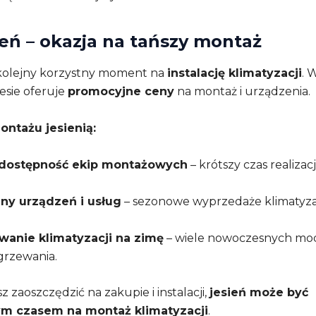
ień – okazja na tańszy montaż
 kolejny korzystny moment na
instalację klimatyzacji
. 
esie oferuje
promocyjne ceny
na montaż i urządzenia.
ontażu jesienią:
dostępność ekip montażowych
– krótszy czas realizacji
eny urządzeń i usług
– sezonowe wyprzedaże klimatyza
wanie klimatyzacji na zimę
– wiele nowoczesnych mod
grzewania.
sz zaoszczędzić na zakupie i instalacji,
jesień może być
ym czasem na montaż klimatyzacji
.