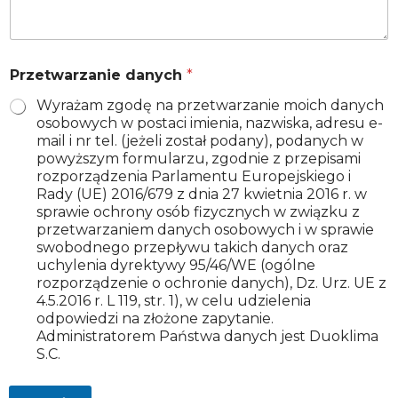
P
Przetwarzanie danych
*
r
z
Wyrażam zgodę na przetwarzanie moich danych
e
osobowych w postaci imienia, nazwiska, adresu e-
t
mail i nr tel. (jeżeli został podany), podanych w
w
powyższym formularzu, zgodnie z przepisami
a
rozporządzenia Parlamentu Europejskiego i
r
Rady (UE) 2016/679 z dnia 27 kwietnia 2016 r. w
z
sprawie ochrony osób fizycznych w związku z
a
przetwarzaniem danych osobowych i w sprawie
n
i
swobodnego przepływu takich danych oraz
e
uchylenia dyrektywy 95/46/WE (ogólne
P
rozporządzenie o ochronie danych), Dz. Urz. UE z
r
4.5.2016 r. L 119, str. 1), w celu udzielenia
z
odpowiedzi na złożone zapytanie.
e
Administratorem Państwa danych jest Duoklima
t
S.C.
w
a