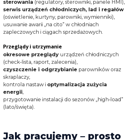
sterowania
(regulatory, sterowniki, panele HMI),
s
erwis urządzeń chłodniczych,
lad i regałów
(oświetlenie, kurtyny, parowniki, wymienniki),
usuwanie awarii „na cito” w chłodniach
zapleczowych i ciągach sprzedażowych.
Przeglądy i utrzymanie
okresowe przeglądy
urządzeń chłodniczych
(check‑lista, raport, zalecenia),
czyszczenie i odgrzybianie
parowników oraz
skraplaczy,
kontrola nastaw i
optymalizacja zużycia
energii
,
przygotowanie instalacji do sezonów „high‑load”
(lato/święta).
Jak pracujemy – prosto